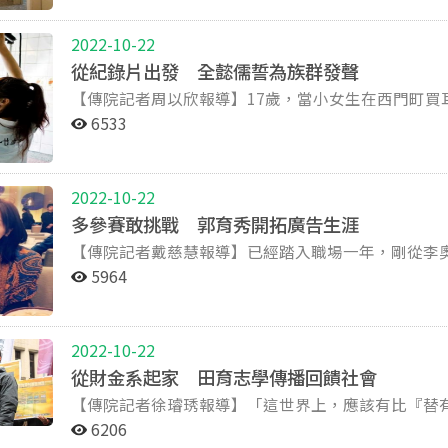
模式，使她抱著嘗試的心理，遞出了轉系截止收件前最後
別人如何表達他的想法，也能感受到別人如何受到自
電系後，王加安第一次發現，原來有許多方式表達自
除了互相討論之外，好創意的誕生，其實是需要團隊
2022-10-22
很重要，因為傳院對於錯誤的容忍度大，學生才會更
開始思考怎樣才可以讓它更好，」唐瑋笑著點明：「
從紀錄片出發 全懿儒誓為族群發聲
選擇畢業後繼續在廣電所裡進修。 創作，始於語言交流的不足 在就學期間完成許多作品的王加安，卻認
之處，這樣才會越想越深，越想越好。」 若百般苦惱，想出的創意卻不被欣賞呢？唐瑋無奈地表示，這
【傳院記者周以欣報導】17歲，當小女生在西門町
為自己其實是一個「不會說話」的人。「我需要很長
世上當然不可能有每個人都喜歡的點子，有時他也會
手把屎、一手把尿餵養著孩子，被迫面對還沒準備好的
的她進一步說明：「創作對我來說，其實是一種輔助
我又復活了，因為我知道，以後可以更好。」 從運動中 學習團隊合作
6533
影展非劇情類獲金獎殊榮，幕後導演是她，政大廣電系四年級學生，全
都是用來突破溝通窒礙，無法表達的意涵。 「像是影像、照片，雖然比較抽象，但卻能夠精確表達感
除了團隊合作與創意發想外，唐瑋認為，傳播人不可或缺的，其實是「規律的運動」。唐瑋說明，又
「帶種青春」是一部紀錄片，由兩位已婚、未婚小媽
覺。」她加以解釋，通常一個概念若是經過語言文字
因傳播業壓力大，作息又不固定，運動就更顯重要。
住民自力更生的困難。故事的誕生，緣自全懿儒的國
為有著獨特的延伸與聯想性，只要展示一部分的主題，觀者就能自動聯想
會更有活力，更容易冒出好的點子。」 唐瑋表示，由於自己從小就是田徑隊的成員，因此在年紀很小時
2022-10-22
經濟因素無法繼續升學，又正值青春期，一不小心便
自己想要的東西，每個人都會看到不同的我，或是他
就養成了運動的習慣，在大學後更加入了籃球隊。而
多參賽敢挑戰 郭育秀開拓廣告生涯
鬧鬧，但不是大家都負擔得起呀！」她說，就算是已
就是創作的樂趣所在。」 保持懷疑的目光，轉換創作能量 「千萬不要覺得周遭的事情是理所
圍的同學更有活力。 除此之外，運動對於傳播人的訓練，還包括了「工作態度的培養」。唐瑋強調，尤
【傳院記者戴慈慧報導】已經踏入職場一年，剛從李
比皆是。 「曾經想過，為什麼我要那麼辛苦！」回
到對於創作的想法，王加安點出，其實很日常生活，
其是團體型的運動，非常適合磨練耐心的培養，以及
地分享她當企劃的工作點滴。郭育秀喜歡嘗試新鮮事
器材又重，真的很累。」其中一位主角被告知要拍攝
件，不同的報紙便有不同的切入點，「沒有絕對的中
5964
你一個人把自己的事情做好，就會贏球的。」 走入人群 維持對傳播的熱忱 唐瑋建議想投身傳播領域的學
經歷，成就現在信心十足的她。 多方嘗試後 獨愛廣告 因為政大傳播學士學位學程的學制，採大一不分
揚！」加上工廠工作忙碌、又要照顧公公，讓劇組跋
更多想法。至少，不會成為對社會無感的人」。 「也未必要想得這麼嚴肅，就只是換個方式想世界，這
弟妹，一定要記得，廣告是團隊工作的領域，一定要勇於走入人群。 「因為我
系，大二後再自由選讀新聞、廣告或廣電三系的專業
那一刻，主角終於從屋內緩緩走出，拍攝才得順利
樣生活也會很有趣。」王加安推薦了最近閱讀的詩集
告系的同學入學方式不同，也很難有來自母校的同伴
讀新聞系的郭育秀，在接觸各領域課程後，她發現自
事！」打破社會對小媽媽「幹嘛不讀書」的偏見，躍
將「地球是圓的」這個概念，書寫出「她千辛萬苦來
的時刻，直到自己漸漸打開心房，狀況才有所改善。
2022-10-22
校選讀北藝大的課。此外，她也積極參加校外比賽，
擋不住的母愛。 全媽媽看著女兒上山下海，除了擔心危險、太累，也曾懷疑「有沒有認真上課？」直到
又戲謔的句子。王加安笑著表示：「即使是看起來很無聊的
意，一定會交到知心的朋友。」 最後，在修課上，唐瑋也建議學弟妹，可以多方涉獵，找到自己喜愛的
從財金系起家 田育志學傳播回饋社會
參賽經驗豐 曾當青年大使 大三時，郭育秀與系上兩位同學組成「短髮俏麗妞」，征戰台灣大哥
「帶種青春」躍上報紙版面，全懿儒見媽媽微笑，眼
到不開心的事情、憂鬱的情緒，這些都會累積下來。
領域後，再聚焦發展。「要多記得和業界的老師談話
【傳院記者徐璿琇報導】「這世界上，應該有比『替
大的創意社群行銷挑戰賽，當年主題是「遊戲大哥大
視，有次甚至點出片子的燈光問題，讓全懿儒驚呼「好專業！」 紀錄片，是人與人的互
帶著自己去克服困難，慢慢地成長成自己喜歡的人。」 拋開追求安逸，深入創作關懷 關於創作的主
熱忱。」 目前仍在修習廣告系的跨媒體創作以及廣告企劃學程，未來打算繼續進修國外的研究所，期待
聞研究所的田育志，便說出他從台大財金轉而投入傳播領域的初衷。 將所學應用
畫，並經營粉絲團拉近年輕族群的距離，成功打敗全國大專院校
人跟人之間的互動。」課堂上，廣電系助理教授王亞
6206
王加安則認為，最重要的是對得起自己。「現在大家
在創意發想的領域上，更加有所突破。 【小檔案】 唐瑋 一、基本學歷歷程 2010年 政大傳播學院廣告學