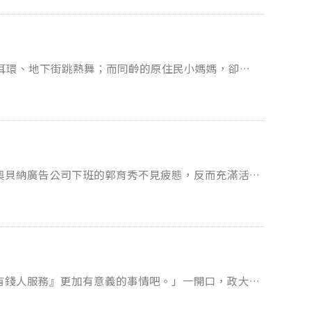
一份報名表，也因此踏入了傳播學院。 進入廣
己的想法影響。」 而關於好的創意，唐瑋則指出，
己，且不用害怕犯錯。「我認為讓學生表達自己的想法
一起「互相否決」的。「當別人挑剔你的想法，你就會
勇於創新。」就是這種鼓勵提出想法的風氣，讓王加安
相對的，當你聽見別人的想法時，也要思考有什麼不足
買耳環、地下街跳熱舞；而同齡的原住民小媽媽，卻一
的時間，才能用語言整理出我想說的。」自認個性慢熱
感到挫折。他笑著話鋒一轉：「但，進入檢討會議後，
人生。這是影片「帶種青春」的劇情，在2012青春
交流的方式。」無論是寫字、拍照、畫圖，或是拍片，
懿儒。 付出青春 不後悔的母愛
媽的故事交織而成，背後卻隱藏著同一件事：都市原
結構，必須要有複雜的解釋，但是若是以影像表達，因
他更進一步指出：「一旦精神好，思緒清晰，思考上也
小生活，當時他有許多國小同學都是原住民，因家庭、
。 「且每個人都可以從中找到
成了小媽媽。「原住民觀念裡，結婚就是要請客、熱熱
們自己。」她笑著結語：「這樣各自不同的解讀，其實
在大學繁忙的課業壓力下，唐瑋立刻就感受到自己比周
婚的小情侶，為了家庭經濟打拼，負債、貸款開店的比
當然。」談
奧貝納廣告公司下班的郭育秀不見疲態，反而充滿活力
憶拍攝點滴，全懿儒苦笑。「來回奔波林口和礁溪，
就是保持「懷疑」的心。她以媒體報導為例，同樣的事
人團隊的互相配合。他表示：「做廣告就像打球，不是
、挑戰自我，在大學四年中到處闖盪，累積下來的豐富
後，竟完全不理全懿儒，「因為她婆婆覺得家醜不要外
立的觀點。想像它為什麼這樣說、沒說什麼，就會得到
涉到她家門口，每每撲空。直到最後一次，幾乎要放棄
是繁星計畫生，和其他廣
，喜歡多方嚐試的郭育秀，決定選擇傳播學程。原先想
結束。 「不管怎樣，我們都要拍出這兩個很棒的故
《我的青春小鳥》，她舉出書中的詩句為例，詩人假牙
。」唐瑋說明，自己也曾同學沒有話題、無法打破僵局
己熱愛創意激盪的廣告業，開始專攻廣告系課程，還跨
上鏡頭的，是從懵懂慌張，到勇敢扛下責任、怎麼樣都
到世界的盡頭／看見隔壁賣菜頭粿的阿嫂」如此有意思
因此，他建議未來的學弟妹，要「勇敢，主動表示善
利用參賽經驗，訓練自己將理論運用在實務上。
事情，也可以多花時間思考。」 「生活中遇
神盡是欣慰。從此，媽媽會主動關心她拍片、認真看公
」王加安認真地說：「其實創作會是一種轉換，讓生活
，」唐瑋強調：「藉由經驗的分享，維持自己對傳播的
有錢人服務』更加有意義的事情吧。」一開口，政大新
-與你玩樂在一起」，他們以玩樂為核心，推出行銷計
動 「紀錄片，是
題，
在更有意義的事情上 於
，一舉抱走冠軍獎座。 敢玩敢冒險的郭
維說的話，全懿儒記得很清楚，「拍攝者跟被攝者的關
常以『小確幸』或者『微』幸福、『微』感動為主題，