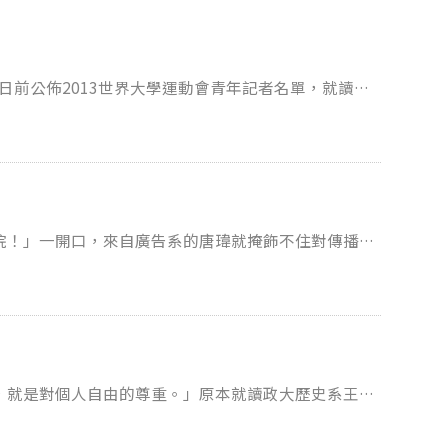
日前公佈2013世界大學運動會青年記者名單，就讀國
額中脫穎而出，成為國內首位世大運青年記者，也將在
，卻因媽媽擔心未來工作不穩定，在大學時期選擇就讀
SSU大專學生運動網」擔任特派記者，專注於運動專
雖是混血兒但也具備撰寫英文新聞的能力。今年更擔任
院！」一開口，來自廣告系的唐瑋就掩飾不住對傳播領
訪撰寫英文戰報。馬杰堯希望能夠透過不同的活動賽事
政大的人文氣息有所憧憬，而透過繁星計畫進入政大廣
文化，為世大運做準備。 相關報導： 政大
系後，唐
ittee selects 12 Young Reporters for Kazan
投入系上運動比賽的接洽，更直接成為系上籃球隊的主
「團隊的感覺」。 唐瑋表示，辦活動
也會有突發狀況，需要快速應變處理。但是，他仍然樂
的企劃而感到開心，就會覺得一切都值得！」 而
，就是對個人自由的尊重。」原本就讀政大歷史系王加
告領域，並非一般表象的廣告表現手法，而是廣告中的
系，王加安從治史氛圍之中，學習到謹言慎思的研究態
海回應一點點老師的問題，以及較為傳統的聽課、考試
是討論，創意就越是靈活，他進一步解釋：「可以看見