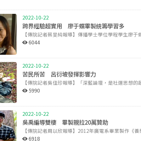
財金系畢業的學生，多數的工作內容是「讓有錢的人
育秀，認為自己膽子夠大，除了積極參加比賽，她也
係好不好，從一開始就呈現了。」站在被攝者的角度
但如果你也想做『小確幸』或『微』什麼的，應該要
系 2009年 繁星計畫入取 2007年 私立新民綜合高中
己所學的財金專業，回饋鄉里。 「能接受到專業財
包客。在各個城市裡探險、尋找採訪對象，讓她視野
「沒有心」。因此開拍前，全懿儒好幾次找主角們東
「只致力於經營自己符合社會化邏輯的生活，反而會
年 廣告學系暑期營對副召 2011年 政大校男籃
表示，這群社會中的菁英，大多只要請專家負責管錢
練出膽量，還學會如何規畫周全，面面俱到。 善用傳院資源 全方位摸索 在傳播學院的四年，郭育秀說
經驗。」 課程前段，王亞維曾出一份小作業：用5分鐘的紀錄片，呈現一個人的故事。「我第一次產生那
作品的核心精神上，作者必須和觀眾溝通，不能只關
2022-10-22
了。 「但是，一般民眾不同。」他舉例說明：「就像最簡單的保險，通常只是做人情給親戚朋友，並不
廣告系的陳文玲老師的「Ｘ計畫」讓她印象非常深刻
麼大的失落感！」全懿儒找上校門口賣關東煮的阿姨
到活在旁邊的人，才能關注到更多安逸生活圈之外的事。」 不要畫地自限，嘗試多方可能 「
跨界經驗超實用 廖于蝶畢製統籌學習多
是真正了解自己能獲得什麼保障。」因此，田育志便
樂劇，「激盪創意，這就是我會喜歡的原因。」她說
姨的人生並不順利，從小當女工、結了婚又離婚，還
一個三維或四維的時空，而我們只以為眼前這一點有
【傳院記者蔡旻純報導】傳播學士學位學程學生廖于
己的力量，來守護自己的財產。 看不見卻最寶貴：思考的方式 抱持著學習寫稿、編輯、採訪的心態，田
給學生信心去接觸各種領域。另外，郭育秀也對廣電
她…，「後來阿姨店收了，我們也沒再聯絡。」但這份情
同學，王加安提供兩點建議：「不要畫地自限，也不
群大哥大」全國大專院校創意社群行銷挑戰賽冠軍，
育志進入政大新聞所後，學到的卻是更加深入卻也抽象的東西。 「不是可見的能力，
老師總像媽媽一樣，真心的關心學生的家常近況，並給予真心的建議。 「傳
6044
煮阿姨到「帶種青春」，一連串拍攝結束，全懿儒多
激烈的洪流下，越來越多人追求複製最快速、最有效
虛低調，在得獎前經歷多次挫折，像是L’oreal Bran
澱在頭腦裡的一種思考方式，」田育志解釋：「看事
了，一定要好好利用。」郭育秀說，舉凡是交換學生
友也不常連絡。」她說，拍片時覺得自己和被攝者是
本質，造成消耗資本卻迅速萎縮的後果。 關於第二
的「WISE團隊競賽」，廖于蝶都曾與同學一起組隊
量。」他點出，在過往看任何媒體時，都只是單純的
好運用。她認為，不需要考慮太多，凡事直接去做就
「有種消費對方的感覺。」全懿儒從不想當個外來者
發生過滿多糗事，但都成為人生的寶貴經驗」。她建
她。 成就前先跌跤 一路摸索收獲豐 其實在大學選填志願時，廖于蝶的父親曾堅持要她選擇企管相關科
是什麼？在不斷質問之下，就會增加看事情的高度。 而關於許多同學會提到「學」與「術」的代溝──
算真的做的不快樂，也可以藉此發現自己不適合這個
對她來說，最重要的是故事之於人和土地的連結。 實戰累積經驗 用影像描繪原住民 「我從高中就想做
達到功利的目的，照老師的說法一步一步做，固然會
2022-10-22
系，廖于蝶則以傳播學士學位學程可雙修企管系為由
在研究所學習的東西，並不能應用於未來就業之中，
郭育秀建議學弟妹，把握在學期間，四處摸索探險，找到適合自己
影像了。」全懿儒進入廣電系後，修習許多製作課程
去自己創造的意義了」。 一路走來，王加安不斷在創作中嘗試各種可能性，對於未來發展方向則保持著
苦民所苦 呂衍坡發揮影響力
一時跟同學一起申請雙修國貿系因為分數不夠落選，
體兩面的，」他舉出自己到商業周刊實習的例子：「
政大傳播學士學位學程（98年入學） 2009 下學期 政大第26屆金旋獎宣傳團隊 校園組 2009 上學期 政大傳
法，」她說：「就算發現不喜歡，也可以早點離開。
開放空間，「現在我說我在寫劇本，下次說不定又拿
【傳院記者吳佳珍報導】「深藍論壇，是社運思想的
蝶就讀的傳播學士學位學程系主任，就是當時創意學
和做研究的脈絡一樣，只是寫出的成品需要故事性的文筆罷了。」 勇敢表達，實踐
播學程第一屆 傳播之夜 策劃團隊 2010 下學期 政大
片的夥伴，也利用豐富的器材資源，四處征戰、累積經驗。 如大三暑假，她報名「蹲點‧台
持著一顆好奇心，在鍛鍊思考、洞察世界的路上，持續前進。 【小檔案】 王加安 國立政
這個以高中為主的論壇，開始關注社會議題，也開始
來系上，打造了傳播學士學位學程獨特、自由的氛圍
後，田育志發現，自己當初希望「財金知識普及化」
5990
院數位平台助理 2011 下學期 台灣大哥大網路社群行銷競
伴一起到台東卡地布部落拍紀錄片；2012金甘蔗影
系碩士班在學中 國立政治大學廣播電視學系畢業 國立台南女中畢業 作品 2011 
在體育服上繡學號的新政策，到處張貼聲明稿，差點
後，不因此喪氣，決定改走雙修之路。 上大學以後多方在各個領域嘗試，也讓個性內斂低調的廖于蝶接
級差異的關懷。 「要對社會不公平盡一份心力，讓財金知識普及，也僅僅只是方法之一。」田育志在研
組 優勝(主辦單位:觀光旅遊局)
公視學生劇展公開徵案複審結果，全懿儒的《無可娶
詩） 台北詩歌節影像詩首獎 第九屆北京獨
新聞系，因為「媒體的力量在運動中是重要的」。 街頭全記錄 第一次走上街頭是2010年的洋華光電抗
下廣告系第22屆畢展「問題圖書館」總召一職。擔
究所接觸到更多的人、也深入探討更多社會議題後發
出的作品。 「拍完帶種青春，我覺得自己好幸福。」全懿儒說，就算過程辛苦，這部片給她信心，繼續
創作展 2010 【莫比烏斯】（紀錄片） 第九屆南方影
爭，有感於勞工被剝削，呂衍坡跟著學長姐到HTC的
定也不敢置信，她說：「自薦時舉手，其實一直在抖
因此，他投身於學生團體「傳學鬥」（全名：傳播學
為自己的族群發聲，「我感受到影像是很好的媒介，
在城市邊緣－水交社眷村】（靜態攝影） 第四屆
2022-10-22
們爭取更好的退休條件。他說：「或許有人對於學生
為經費有限，最後展場的物品品質不好，身為總召的
撰寫、演講的舉辦，以及集會遊行的號召，田育志都親身參與。 他也鼓勵還在讀書的
奮鬥的夥伴林亮君，也朝原住民方向發展劇情片。「
吳禹編導雙棲 畢製親拉20萬贊助
人對於自己的訴求和抗爭更有自信」。或許是這樣單
更完美呈現。不過也因為有這次經驗，廖于蝶下次再擔任領
的議題，要勇於表達，不需要把「行動」想像得太過
懿儒眼中看到的，是身為原住民深深的驕傲和榮耀。 2012青春影展-政治大學-帶種青春 預告片 【小檔案】
【傳院記者周以欣報導】2012年廣電系畢業製作《
在華隆罷工中，呂衍坡帶著睡袋，在罷工棚下住了兩
準答案的社會裡，給他們沒有標準答案的思考」 經過傳播學院與商學院的訓練後，廖于蝶看到，兩學院學
是一種行動。」他更進一步地表示：「甚至是你在臉
全懿儒 98級廣播電視學系 2010-迄今 政治大學傳播學院實習單位【影音實驗室】助理 2011 映畫製作公
「養樂多」20多萬元的贊助。也是當年畢製的四部
他而言，運動中最重要的，不是論述的能力，而是有
生的不同，重視的課程、學習成果也有差異，但廖于
6918
式並不重要，重要的是為了議題盡一己之力的心意。 灰心之下更要堅持 積極開朗的田育志，在傳學鬥的
司實習 節目:電影看恆寶 製作組 2011 國片電影-