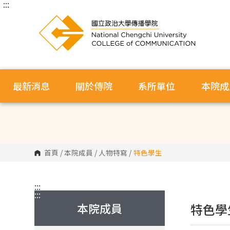
:::
跳
到
主
要
內
容
區
塊
最新消息
關於傳院
系所單位
本院成
首頁
/
本院成員
/
人物特寫
/
特色學生
:::
:::
本院成員
特色學