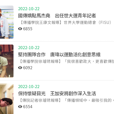
2022-10-22
國傳嬌點馬杰堯 出任世大運青年記者
【傳播學院王康文報導】世界大學運動總會（FISU）
際傳播英語碩士學位學程的馬杰堯在全球僅12個名
6855
今年7月前往俄羅斯喀山，為世大運撰寫英文新聞。 外型甜美的馬杰堯擁有著亮麗的西方面孔，爸爸是美法
混血，媽媽則是道地的台灣人。從小立志當記者的她
台師大教育學系。大五時因捨不了興趣而選擇加入了「
2022-10-22
題新聞，繼續追求她的夢想。 馬杰堯每年都嘗試挑戰自己的撰寫能力，像是去年的亞洲大學男子籃球錦
堅持團隊合作 唐瑋以運動活化創意思維
標賽，首次擔任英文採訪記者，目的是為了證明自己
【傳播學院徐璿琇報導】「我很喜歡政大，更喜歡傳
台北羽球亞錦賽賽前記者會英文主持人，也替大會採
域的熱情。由於親戚在政大教書，因此唐瑋從小就對
來接觸其他國家的選手，從中學習並認識更多不同運動與不同的
6092
告系後，他更加發現：「這真的是一個很迷人的領域！」 投身活動主辦 愛上團隊合作 進入廣告
馬杰堯 英文報導世大運 FISU Media & Communication Comm
瑋熱衷地參與系上的活動，包辦廣告營隊的副招，也
Universiade
要成員之一。在主辦許多活動的過程中，唐瑋更加確定了自己喜歡
2022-10-22
的前製作業其實非常繁瑣，需要許多人的配合，途中
保持懷疑目光 王加安將創作深入生活
此不疲的參與，「我只要看到來參加活動的人，因為我
【傳院記者徐璿琇報導】「傳播領域中，最吸引我的
幾次主辦活動的經驗，也讓唐瑋釐清了自己喜愛的廣
安，一開口便道出了轉入廣電系的初衷。過去在歷史
「核心創意」。 好的創意 來自互相挑剔 「廣告系最讓我喜歡的，就是創意發想的時刻。」唐瑋表示，自
6554
度，但往往需要翻遍許多史料，才能在廣大的時空之
己在辦活動的過程中，逐漸發現：在團隊工作中，越