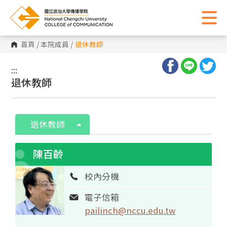
首頁
/
本院成員
/
退休教師
:::
:::
退休教師
退休教師
陳百齡
校內分機
電子信箱
pailinch@nccu.edu.tw