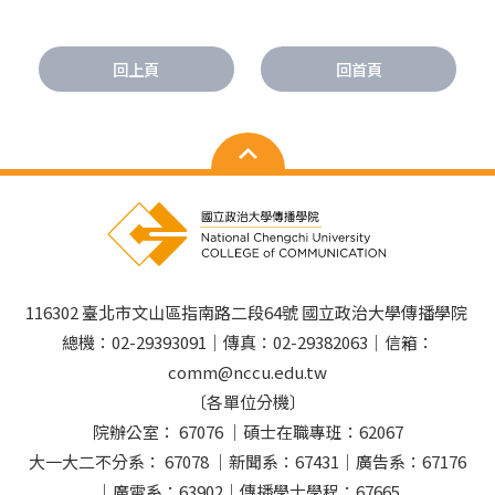
回上頁
回首頁
116302 臺北市文山區指南路二段64號 國立政治大學傳播學院
總機：02-29393091｜傳真：02-29382063｜信箱：
comm@nccu.edu.tw
〔各單位分機〕
院辦公室： 67076 ｜碩士在職專班：62067
大一大二不分系： 67078 ｜新聞系：67431｜廣告系：67176
｜廣電系：63902｜傳播學士學程：67665