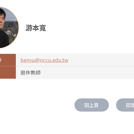
游本寬
件
benyu@nccu.edu.tw
退休教師
回上頁
回