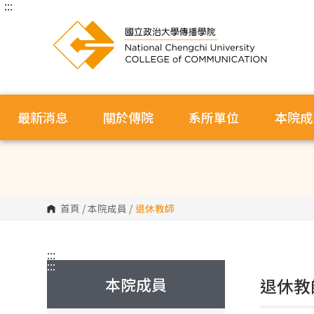
:::
跳
到
主
要
內
容
區
塊
最新消息
關於傳院
系所單位
本院成
首頁
/
本院成員
/
退休教師
:::
:::
本院成員
退休教