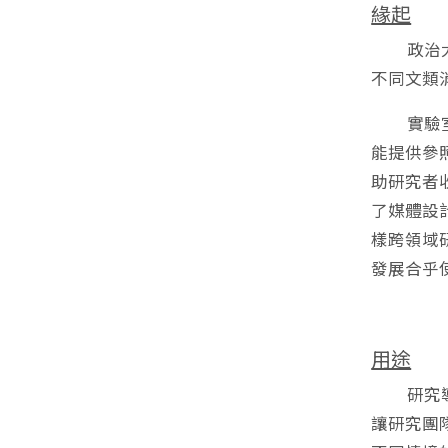
緣起
政治大學
不同文類
實驗室的
能提供參
助研究者
了媒體設
樣跨領域
發展合乎
用途
研究導向
讓研究團