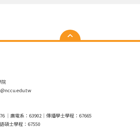
學院
nccu.edu.tw
76 ｜廣電系：63902｜傳播學士學程：67665
語碩士學程：67550