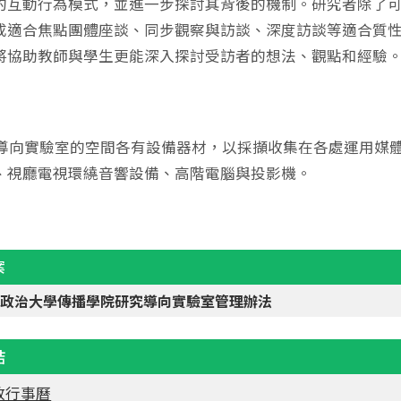
的互動行為模式，並進一步探討其背後的機制。研究者除了
成適合焦點團體座談、同步觀察與訪談、深度訪談等適合質
將協助教師與學生更能深入探討受訪者的想法、觀點和經驗
實驗室的空間各有設備器材，以採擷收集在各處運用媒體器材、
、視廳電視環繞音響設備、高階電腦與投影機。
案
立政治大學傳播學院研究導向實驗室管理辦法
結
放行事曆