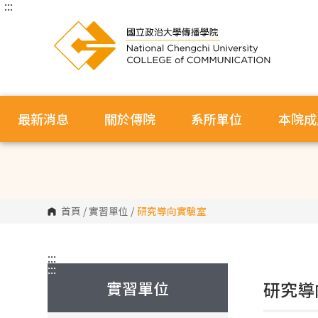
:::
跳
到
主
要
內
容
區
塊
最新消息
關於傳院
系所單位
本院成
首頁
/
實習單位
/
研究導向實驗室
:::
:::
實習單位
研究導