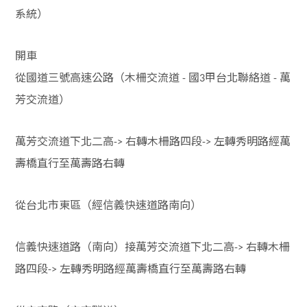
系統）
開車
從國道三號高速公路（木柵交流道
國
甲台北聯絡道
萬
-
3
-
芳交流道）
萬芳交流道下北二高
右轉木柵路四段
左轉秀明路經萬
->
->
壽橋直行至萬壽路右轉
從台北市東區（經信義快速道路南向）
信義快速道路（南向）接萬芳交流道下北二高
右轉木柵
->
路四段
左轉秀明路經萬壽橋直行至萬壽路右轉
->