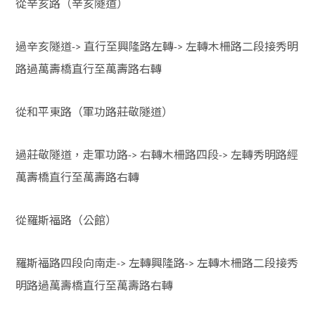
從辛亥路（辛亥隧道）
過辛亥隧道
直行至興隆路左轉
左轉木柵路二段接秀明
->
->
路過萬壽橋直行至萬壽路右轉
從和平東路（軍功路莊敬隧道）
過莊敬隧道，走軍功路
右轉木柵路四段
左轉秀明路經
->
->
萬壽橋直行至萬壽路右轉
從羅斯福路（公館）
羅斯福路四段向南走
左轉興隆路
左轉木柵路二段接秀
->
->
明路過萬壽橋直行至萬壽路右轉