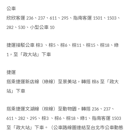
公車
欣欣客運
、
、
、
、指南客運
、
、
236
237
611
295
1501
1503
、
、小型公車
282
530
10
捷運接駁公車
棕
、棕
、棕
、棕
、棕
、棕
、綠
3
5
6
11
15
18
，至「政大站」下車
1
捷運
搭乘捷運新店線（綠線）至景美站，轉搭
棕
至「政大
6
站」下車
搭乘捷運文湖線（棕線）至動物園，轉搭
、
、
236
237
、
、
、棕
、棕
、棕
、綠
、指南客運
611
282
295
3
6
18
1
1503
至「政大站」下車。（公車路線圖連結至台北市公車動態