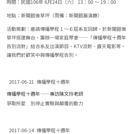
時間：民國106年 6月24日（六） 13：00 ～ 19：00
地點：新聞館後草坪（雨備：新聞館展演廳）
活動規劃：邀請傳播學程１～６屆系友回歸，於新聞館後
草坪搭建舞台，籌辦一場家庭聚會──「傳播學程十周年
告別派對」結合系友出演節目、KTV派對、露天電影等，
讓我們於歡笑中與傳播學程告別。
2017-06-21 傳播學程十週年
傳播學程十週年——專訪陳文玲老師
爭取所愛 別停止實驗與顛覆的動力
2017-06-14 傳播學程十週年