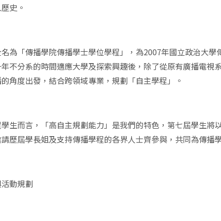
入歷史。
全名為「傳播學院傳播學士學位學程」，為2007年國立政治大
一年不分系的時間適應大學及探索興趣後，除了從原有廣播電視
播的角度出發，結合跨領域專業，規劃「自主學程」。
程學生而言，「高自主規劃能力」是我們的特色，第七屆學生將以「
邀請歷屆學長姐及支持傳播學程的各界人士齊參與，共同為傳播
與活動規劃