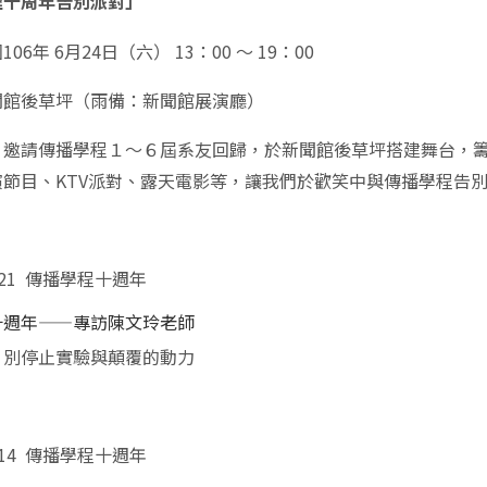
程十周年告別派對」
06年 6月24日（六） 13：00 ～ 19：00
聞館後草坪（雨備：新聞館展演廳）
：邀請傳播學程１～６屆系友回歸，於新聞館後草坪搭建舞台，
演節目、KTV派對、露天電影等，讓我們於歡笑中與傳播學程告
6-21 傳播學程十週年
十週年——專訪陳文玲老師
 別停止實驗與顛覆的動力
6-14 傳播學程十週年