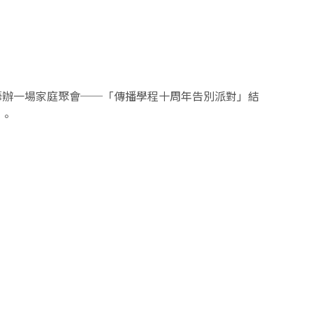
籌辦一場家庭聚會──「傳播學程十周年告別派對」結
別。