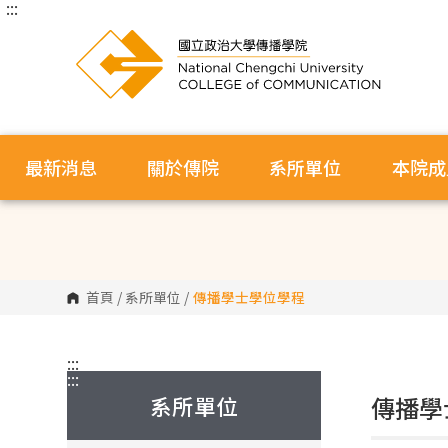
:::
跳
到
主
要
內
容
區
塊
最新消息
關於傳院
系所單位
本院成
首頁
/
系所單位
/
傳播學士學位學程
:::
:::
系所單位
傳播學