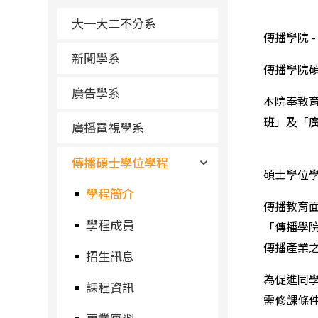
大一大二不分系
傳播學院 
新聞學系
傳播學院
廣告學系
本院奉教育
班」及「
廣播電視學系
傳播碩士學位學程
碩士學位
學程簡介
傳播教育
學程成員
「傳播學
傳播產業
招生訊息
為促進同
課程資訊
需修課條