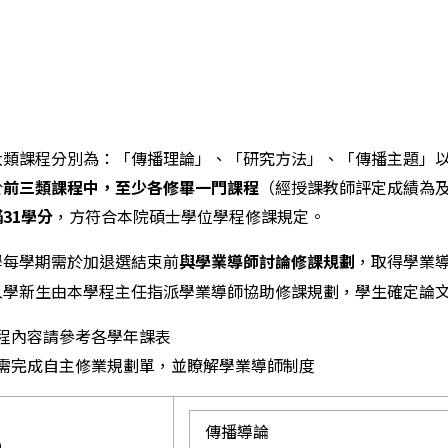
大類課程分別為：「傳播理論」、「研究方法」、「傳播主題」
於
前三類課程中，至少各修畢一門課程
（經授課教師評定成績為
31學分
，方符合本院碩士學位學程修課規定。
學每學期需於加退選結束前
，取得學業
與學業導師討論修課規劃
入學新生由本學程主任指派學業導師協助修課規劃，學生確定論
程內容請參考各學年課表
需完成自主修業規劃單，並瞭解學業導師制度
】
傳播導論
）