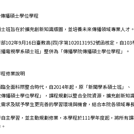
- 傳播碩士學位學程
碩士班旨在於擴充創新知識版圖，並培養未來傳播領域專業人才
部102年9月16日臺教高(四)字第1020131952號函核定，
廣播電視學系碩士班」整併為「傳播學院傳播碩士學位學程」。
學程修業說明
面臨全面科際整合時代，自2014年起，原「新聞學系碩士班」
院傳播碩士學位學程」，課程規劃以整合全院資源，擴充創新知
之需求及賦予學生更完善的學習環境與機會，結合本院各領域專
學自主學習，並主動規劃修業，本學程於111學年度起，將所有
件。