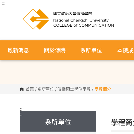
:::
跳
到
主
要
內
容
區
塊
最新消息
關於傳院
系所單位
本院成
首頁
/
系所單位
/
傳播碩士學位學程
/
學程簡介
:::
:::
系所單位
學程簡