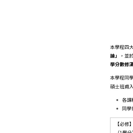
本學程四
論」
，並
學分數修滿
本學程同
碩士班甫
各課
同學
【必修
（1學分