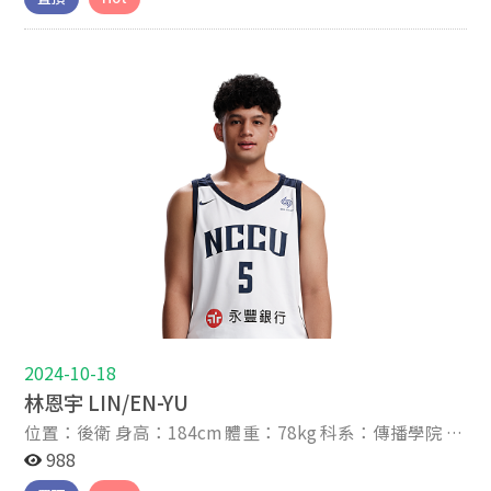
2024-8 我是潘立丞，是位來自宜蘭縣蘇澳鎮的學生。 從
幼稚園放學開始，我就跟爸爸去家裡附近的國小打籃球，
因此很快地愛上了籃球。那時好動的我，升上國小很快就
在三年級時加入籃球隊。還記得那時因為加入球隊，成績
下滑，結果被禁止練習，但我還是會偷偷跑去練習。結果
被教練趕回班上，但我還是會偷偷在外面看。 上了國中
後，當然也加入了籃球隊。剛加入第一年我是隊裡最有底
子的，所以就打了控球，當然也是那時新生中最出色的。
之後國二因為身高長高就打到鋒線，到了國三因為身高是
隊裡第二高的，所以打到中鋒。但那時因為轉行，加上換
了新教練，不適應就很碰壁，一整個想放棄籃球。雖然有
繼續練，但一整個就不想練球。 很榮幸能夠加入政大雄鷹
這個大家庭，讓我有很好的機會在這麼好的環境下打球，
專注精進自己的球技。除了打球，讀書的環境也很好，讓
我能充實內在。未來四年不負自己的期望，時刻惦記著籃
球裡的團隊精神，朝著球隊的目標共同邁進。 最後也謝謝
2024-10-18
姜董、威哥還有所有教練團隊，以及政治大學整個學校給
林恩宇 LIN/EN-YU
我的機會，讓我能在這裡好好讀書打球。我一定會繼續努
位置：後衛 身高：184cm 體重：78kg 科系：傳播學院 年
力，成為一個好的學生運動員，也期待這四年能持續成
級：大二 家鄉：宜蘭 高中：光復高中 生日：2006-08-02
988
長，成為更好的自己。
星座：獅子 IG帳號：l_e_y_0802 關於我 About Me 2024-