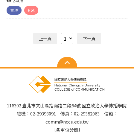
2406
星座：處女 IG帳號：hao_0_9_0_4 關於我 About Me
置頂
Hot
2022-9 我叫宋昕澔，生於民國92年9月4日。家裡有9位成
員，而我是老大，母親是從事服務業，父親是從事工廠員
工，弟弟還在讀國中，是一個小康家庭。 我的興趣是聽音
樂。我的個性是那種能收能放的個性，也很熱心助人。但
上一頁
下一頁
是在球場上的個性是比較穩定的，也因為這樣，大家也很
相信我。 小四在一段因線際會之下，認識了籃球，也從此
愛上了籃球。國中時來到傳統籃球名校：明仁國中，因為
這樣讓我認識了更多人。因為大家都來自四面八方，也因
為這樣讓我知道人外有人天外有天，讓我知道要更加努力
的練習。 正式接受正規的籃球訓練，因此這樣也讓我更知
道要當一個運動員是需要付出代價的，殊不知我的轉捩點
在國二，教練給我這個機會讓我站上12人名單，也因為這
樣，我不太適應這樣高強度的訓練之下，讓我一度有想放
棄的念頭。這時我想想，既然我都選擇了這條路那就把它
撐下去吧。 就這樣一路撐下來到了國三我的目標又更加的
116302 臺北市文山區指南路二段64號 國立政治大學傳播學院
明確，因為是最後一年了，不管怎樣都要堅持下去，也靠
總機：02-29393091｜傳真：02-29382063｜信箱：
著大家在球場上的努力，這樣一天一天的堅持都分不清楚
comm@nccu.edu.tw
流的是汗水還是淚水了。 畢業之後我有機會成為南山高中
〔各單位分機〕
的一員，並接受更高强度的訓練，訓練體能的方式也是天