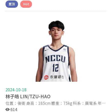
星座：處女 IG帳號：dou_918 關於我 About Me 2023-8
置頂
Hot
我的名字叫鄒子羲，出生於台中市，在國小四年級升五年
級時，因為身高比同齡高，所以籃球隊教練希望我能加入
籃球隊接受訓練，也因此慢慢培養出對籃球的熱情及興
趣。 國中時期原本參加乙級球隊，但為了挑戰自己而轉到
甲級球隊，繼續接受更高強度的訓練，在這期間漸漸的找
到在籃球場上的成就感，國中聯賽，八強前止步，但或許
是不服輸的精神被能仁家商林正明教練看見，進而加入能
仁家商籃球隊。 高中時期，接受正明教練及正豪教練的訓
練及指導，慢慢雕塑出屬於自己的樣子，也學習到了很多
球場上的觀念及細節，還有團隊籃球的精神，在這三年裡
的訓練讓我受用不盡，也感謝教練給我機會，讓我持續在
這個舞台上追求自己的夢想。 很榮幸能夠加入政大雄鷹這
個大家庭，讓我有很好的打球環境，能更專心精進自己的
球技，除此之外，也有一個很好的讀書環境，來提升自己
的內在，未來四年期許自己能在各方面更上一層樓，並且
持續秉持著團隊籃球的精神，跟著球隊贏下一場場的勝
2024-10-18
利。
林子皓 LIN/TZU-HAO
位置：後衛 身高：185cm 體重：75kg 科系：廣電系 年
級：大三 家鄉：基隆 高中：能仁家商 生日：2005-02-12
614