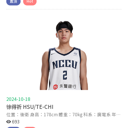
置頂
Hot
8 我是林恩宇，來自宜蘭縣南澳鄉的原住民，個性從小就
活潑且好動的我，總喜歡嘗試各項運動。家人都非常熱愛
籃球，也讓我從小就與籃球結下不解之緣。 國小時原先就
讀北成國小，父母親希望我能練習射箭學習如何專注且靜
下來，因此在小學三年級轉學到東澳國小參加射箭隊。畢
業後就讀國華國中，但是學校因資源不足而解散射箭隊，
輾轉之下來到籃球隊。 原先是想留在球隊鍛鍊體能，但教
練希望我能夠跟著球隊一起練習、打比賽。在國三時打到
乙組北區複賽止步，因此才能有機會被光復中學陳定杰教
練相中，站上高中甲組的舞台。 到了高中才深刻體會甲、
乙組球隊的差距，讓我有更堅定的信念加強自己，才能儘
快跟上學長們的腳步。在高中這段期間，因教練團的全力
栽培及信任，讓我三年都能報到HBL聯賽。 在前兩年也隨
著學長拿到HBL聯賽冠軍，使我不論在技術及心態上進步
許多。高三雖未能幫助學校完成連霸，但很感謝光復高中
的教練團、老師和同學，讓我在新竹的這三年受益良多。
2024-10-18
最後，更謝謝政大的姜學長、威哥和所有教練團，願意給
徐得祈 HSU/TE-CHI
我個機會來到政治大學。期許自己在未來四年的課業及球
位置：後衛 身高：178cm 體重：70kg 科系：廣電系 年
技上都能夠精益求精，成為更好的學生運動員。
級：大三 家鄉：宜蘭 高中：南山高中 生日：2005-02-09
693
星座：水瓶 IG帳號：k.i.k.i.94 關於我 About Me 2023-8