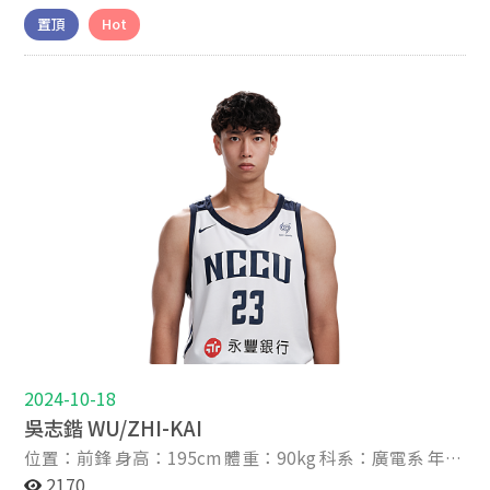
星座：水瓶 IG帳號：hao0.2.1.2 關於我 About Me 2023-8
置頂
Hot
我叫做林子皓，出生在基隆市。小學二年級被國小找進籃
球隊，經過時間的累積，漸漸愛上籃球，也從其中找到自
己的成就感跟興趣。 畢業後就讀了正濱國中與能仁家商，
在高中三年中分別得到三、四、五名，在這其中我覺得最
可惜的就是沒有體驗過冠軍賽的那種氛圍與強度 。 上了
大學，很榮幸能加入政大這個大家庭，在球技跟課業上，
我一定會更加努力，不只為了這個學校也為了自己盡一分
心力。
2024-10-18
吳志鍇 WU/ZHI-KAI
位置：前鋒 身高：195cm 體重：90kg 科系：廣電系 年
級：大四 家鄉：台北 高中：南山高中 生日：2003-09-19
2170