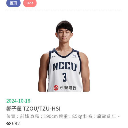
置頂
Hot
我叫做徐得祈，出生在宜蘭縣，幼稚園開始喜歡跟著哥哥
們一起運動打球，在三年級就加入了籃球隊，而我也在打
球之中找到了樂趣和成就感，最後在全國小學籃球錦標賽
中拿下了亞軍。 畢業後就讀了花蓮自強國中和南山高中，
在高中的三年之中拿到了三座亞軍，這三年我們都能走到
最後一戰，但都差最後那一步登頂，這也讓我更渴望屬於
我們的金盃。 從小父母讓我有獨立思考的空間，問我想做
什麼就去做，只要不是壞事就去做，總是給我這個觀念，
讓我不管在什麼地方都去做對的事，父母也會在旁邊給我
建議，該怎麼做比較好，而我也從小就養成做對的事。 很
榮幸能加入政大雄鷹這個大家庭，讓我能夠有這麼好的環
境去提升自己，與隊友同儕競爭去精進自己，在未來這四
年我會更努力不管是在球技或課業上，在未來這四年我一
定會拿到屬於我們的金盃。
2024-10-18
鄒子羲 TZOU/TZU-HSI
位置：前鋒 身高：190cm 體重：85kg 科系：廣電系 年
級：大三 家鄉：台中 高中：能仁家商 生日：2004-09-18
692