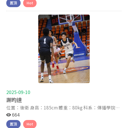
置頂
Hot
2025-09-10
謝昀達
位置：後衛 身高：185cm 體重：80kg 科系：傳播學院大
一大二不分系 年級：大一 高中：光復高中 生日：2006-
664
11-20 星座：天蠍座
置頂
Hot