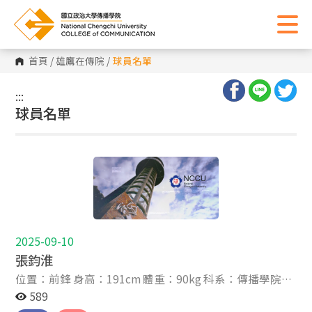
首頁
/
雄鷹在傳院
/
球員名單
:::
:::
球員名單
2025-09-10
張鈞淮
位置：前鋒 身高：191cm 體重：90kg 科系：傳播學院大
一大二不分系 年級：大一 高中：光復高中 生日：2007-
589
05-11 星座：金牛座