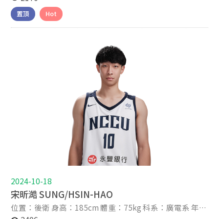
星座：處女座 IG帳號：_kyle_0919 關於我 About Me
置頂
Hot
2022-9 我叫做吳志鍇，出生在台北市，小學一二年級時
因為搬家的緣故轉學到吳興國小，也因身高比同齡的學生
要高出許多，被籃球校隊的教練找進籃球隊，而我也漸漸
地在籃球這項運動中找到了興趣，最後在全國小學籃球錦
標賽中拿下了第六名。 畢業後就讀了信義國中和南山高
中，在高中的三年之中分別拿下一座季軍和兩座亞軍，我
想我應該比誰都更能了解到那種只差一步就能登頂的感
覺，這也讓我更渴望拿下那座冠軍。 從小父母都很放心地
讓我去做自己有興趣的事情，對於我所做的任何決定都非
常支持，也會從旁給予許多建議和幫助，而我也從小就培
養了非常獨立的個性。 很榮幸能加入政大雄鷹這個大家
庭，讓我能夠有這麼好的環境去追逐自己的目標並展現自
己，在未來這四年我會更努力地去精進自己，不管是在球
技上亦或是課業都期許自己能更上一層樓，高中沒拿到
的，在未來這四年我一定會通通拿回來。
2024-10-18
宋昕澔 SUNG/HSIN-HAO
位置：後衛 身高：185cm 體重：75kg 科系：廣電系 年
級：大四 家鄉：苗栗 高中：南山高中 生日：2003-09-04