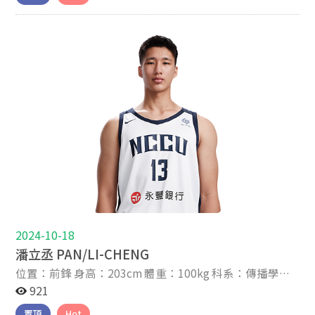
8 我叫張奇恩，因父親工作關係移民到義大利，從小就在
那邊出生長大。 小時候一開始原本要選擇去踢足球，因為
足球是義大利的國球，但因為要申請一些當時比較麻煩的
資料，就選擇去參加當地的籃球俱樂部。那邊的俱樂部屬
於社團性質，一個禮拜練球三次，每次只練一個半小時，
直到我國二升國三的暑假因疫情的關係決定回來台灣打
球。來到台灣開始受到正規的籃球訓練，雖然非常痛苦但
還是盡全力撐完每一餐。 後來到了南山高中，高二才報上
12人名單，而到高三拿了總冠軍，那是一個非常難忘的賽
季，從被外界不看好，12強掉入外卡一路打到冠軍賽，中
間不知道經歷了多少挫折與困難，但很感謝當時的教練、
同學和學弟們，一樣團結一心堅持到最後。 最後決定來政
治大學是因為練球環境和讀書環境都有良好的水準。最終
感謝姜董、教練團和學校給我這個機會。
2024-10-18
潘立丞 PAN/LI-CHENG
位置：前鋒 身高：203cm 體重：100kg 科系：傳播學院
年級：大二 家鄉：宜蘭 高中：蘇澳海事 生日：2004-10-
921
23 星座：天蠍 IG帳號：pan._.1023 關於我 About Me
置頂
Hot