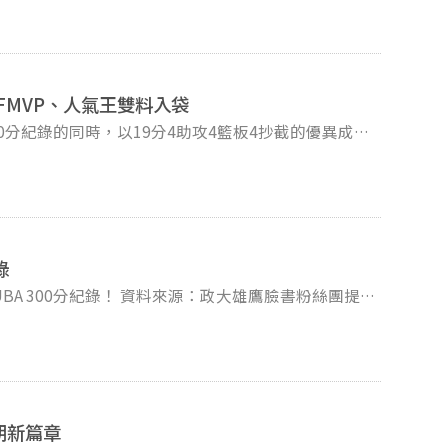
臺灣師大 85 : 70 直播 UBA冠軍 2025-03-30 20:00 小巨蛋 政治大學 vs. 健行科大 88 : 70 直播
政大雄鷹，並持續邁向更高的舞台。 讓雄鷹在
五連霸的光榮之後，繼續攜手邁進，迎向下一個高峰！ 圖片來源：政大雄鷹臉書粉絲團提供
 FMVP、人氣王雙料入袋
00分紀錄的同時，以19分4助攻4籃板4抄截的優異成
績，雙雙獲得Final MVP以及113UBA人氣王的殊榮！ 資料來源：政大雄鷹臉書粉絲團提供
錄
來源：政大雄鷹臉書粉絲團提
朝新篇章