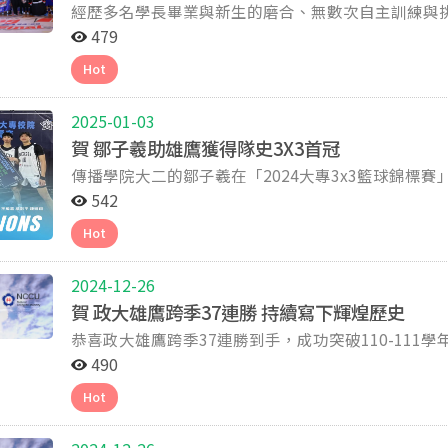
經歷多名學長畢業與新生的磨合、無數次自主訓練與
冠之路絕非坦途，從賽季初的陣容調整，每一場比賽都是
479
第八年的政大雄鷹籃球隊，用不斷的努力與堅持寫下屬
Hot
冠，跨三季締造50 連勝的紀錄，以無可匹敵的姿態完成完美五連霸！ 比賽亮點回顧｜
籃板4抄截 林子皓 12分5助攻3籃板1抄截 徐得祈 11分5籃板3助攻2抄截 林恩宇 7分6籃板2助攻1阻攻1抄截
2025-01-03
吳志鍇 7分5籃板2助攻 資料來源：政大
賀 鄒子羲助雄鷹獲得隊史3X3首冠
傳播學院大二的鄒子羲在「2024大專3x3籃球錦標
助政大以21:15擊退地主隊臺體大。臺中出生的他也在鄉
542
源：政大雄鷹臉書粉絲團提供
Hot
2024-12-26
賀 政大雄鷹跨季37連勝 持續寫下輝煌歷史
恭喜政大雄鷹跨季37連勝到手，成功突破110-111學年度的寫下
臉書粉絲團提供
490
Hot