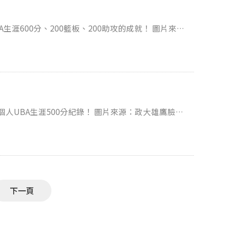
600分、200籃板、200助攻的成就！ 圖片來
0分紀錄！ 圖片來源：政大雄鷹臉書
下一頁