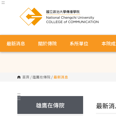
:::
跳
到
主
要
內
容
區
塊
最新消息
關於傳院
系所單位
本院成
首頁
/
雄鷹在傳院
/
最新消息
:::
:::
雄鷹在傳院
最新消