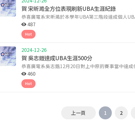
2024-12-26
賀 宋昕澔全方位表現刷新UBA生涯紀錄
恭喜廣電系宋昕澔於本學年UBA第三階段達成個人UBA生涯
源：政大雄鷹臉書粉絲團提供
487
Hot
2024-12-26
賀 吳志鎧達成UBA生涯500分
恭喜廣電系吳志鍇12月20日對上中原的賽事當中達成個人UBA生涯50
粉絲團提供
460
Hot
上一頁
1
2