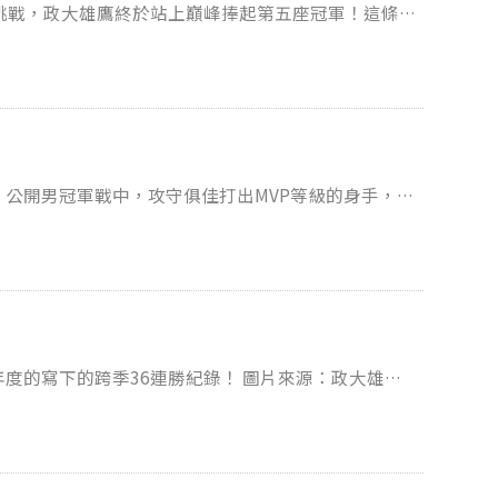
挑戰，政大雄鷹終於站上巔峰捧起第五座冠軍！這條奪
一次成長，每一次對抗都是對自我的突破。 成立
於自己的歷史。本季 24 連勝封王，連兩季全勝奪
 宋昕澔 19分4助攻4
雄鷹臉書粉絲團、BOW（@libowbow）、政大秘書處提供
賽」公開男冠軍戰中，攻守俱佳打出MVP等級的身手，幫
親面前率隊抱回隊史首座大專3x3冠軍。 圖片來
的跨季36連勝紀錄！ 圖片來源：政大雄鷹