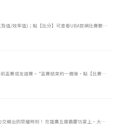
負值/效率值)；點【比分】可查看UBA官網比賽數
盃賽結束約一週後，點【比賽日
 在雄鷹五連霸慶功宴上，大家
一次突破，到台下的每一份支持，都是成就政大雄鷹最