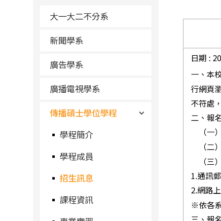
大一大二不分系
新聞學系
日期 : 
廣告學系
一、本
廣播電視學系
行網頁
不符處
傳播碩士學位學程
二、報名
（一）網
學程簡介
（二）網
學程成員
（三）
1.通訊
招生訊息
2.網路上
課程資訊
※依各
三、報