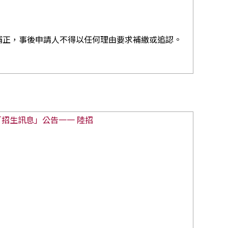
知補正，事後申請人不得以任何理由要求補繳或追認。
「招生訊息」公告
一一 陸招