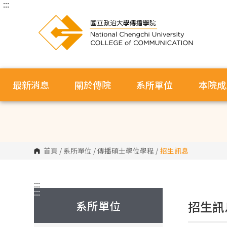
:::
跳
到
主
要
內
容
區
塊
最新消息
關於傳院
系所單位
本院成
首頁
/
系所單位
/
傳播碩士學位學程
/
招生訊息
:::
:::
系所單位
招生訊