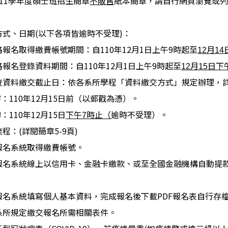
11學年度碩士班招生簡章
紙本簡章，請自行網頁瀏覽或
不販售
方式、日期(以下各項皆逾時不受理)：
報名取得繳費帳號期間：自110年12月1日上午9時起至
12月1
報名登錄資料期間：自110年12月1日上午9時起至
12月15日下
查資料繳交截止日：依各系所學程「資料繳交方式」規定辦理，
寄：110年12月15日前（以郵戳為憑）。
：110年12月15日
逾時不受理）。
下午7時止（
程：(詳閱簡章5-9頁)
報名系統取得繳費帳號。
報名系統線上以信用卡、金融卡繳款、或至全國金融機構自動提款
報名系統填寫個人基本資料，完成報名後下載PDF報名表自行存
系所規定繳交報名所需相關表件。