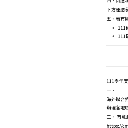
四、因應新
下方連結
五、若有疑問
111
111
111
學年
一、
海外聯合
辦理各地
二、 有
https://c