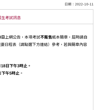
日期：2022-10-11
招生考試訊息
上網公告，本項考試
紙本簡章，屆時請自
3日
不販售
重要日程表（請點選下方連結）參考，若與簡章內容
月18日下午3時止。
日
。
下午5時止