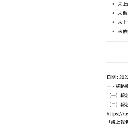
未上
未繳
未上
未依
日期 : 20
一、網路
（一）報名
（二）報
https://r
「線上報