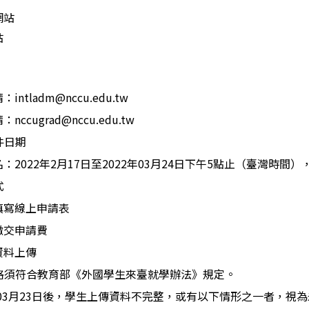
網站
站
ntladm@nccu.edu.tw
ccugrad@nccu.edu.tw
件日期
：2022年2月17日至2022年03月24日下午5點止（臺灣時間
報名方式
填寫線上申請表
繳交申請費
資料上傳
格須符合教育部《外國學生來臺就學辦法》規定。
03月23日後，學生上傳資料不完整，或有以下情形之一者，視