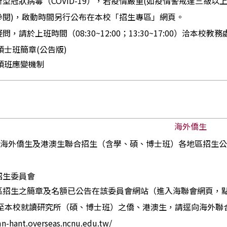
型冠狀病毒（COVID-19），若疫情嚴重(如疫情警戒達三級
參閱)，啟動時間另行公布在本校「招生專區」網頁。
，請於上班時間（08:30~12:00；13:30~17:00）洽本校教務處綜合
碩士班簡章(
公告版)
碩班應變機制
海外僑生
度海外僑生及港澳生聯合招生（含學、碩、博士班）各地區招生
招生委員會
區招生之簡章及名額已公告在該委員會網站（進入海聯會網頁，
意至本校就讀研究所（碩、博士班）之僑、港澳生，請逕向海外聯
mn-hant.overseas.ncnu.edu.tw/