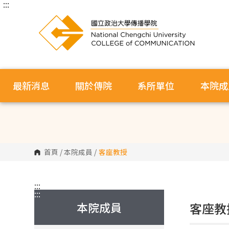
:::
跳
到
主
要
內
容
區
塊
最新消息
關於傳院
系所單位
本院成
首頁
/
本院成員
/
客座教授
:::
:::
本院成員
客座教