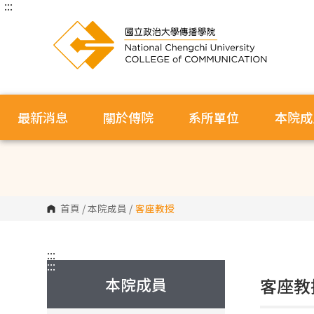
:::
跳
到
主
要
內
容
區
塊
最新消息
關於傳院
系所單位
本院成
首頁
/
本院成員
/
客座教授
:::
:::
本院成員
客座教