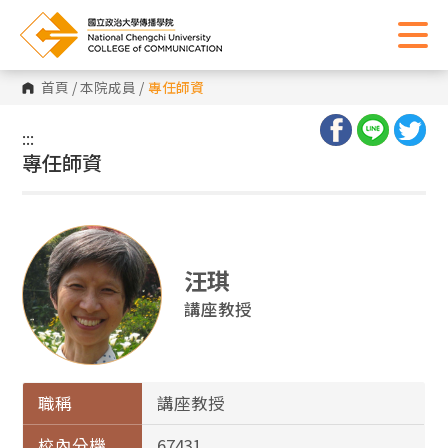
首頁
/
本院成員
/
專任師資
:::
:::
專任師資
汪琪
講座教授
職稱
講座教授
校內分機
67431