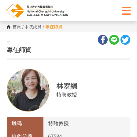
首頁
/
本院成員
/
專任師資
:::
:::
專任師資
林翠絹
特聘教授
職稱
特聘教授
校內分機
67584