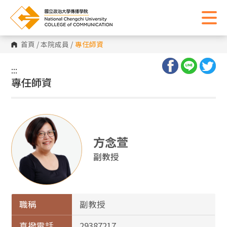
首頁
/
本院成員
/
專任師資
:::
:::
專任師資
方念萱
副教授
職稱
副教授
直撥電話
29387217