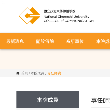
:::
跳
到
主
要
內
容
區
塊
最新消息
關於傳院
系所單位
本院成
首頁
/
本院成員
/
專任師資
:::
:::
本院成員
專任師