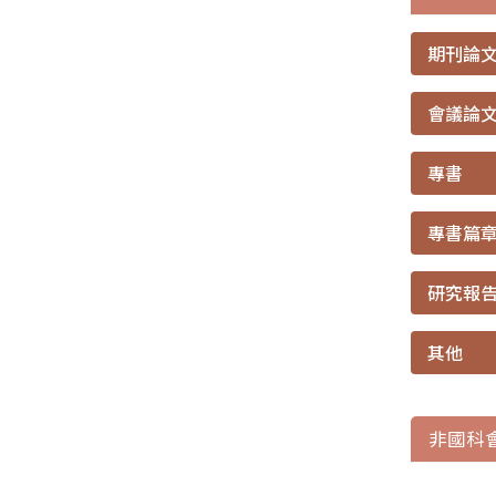
期刊論
會議論
專書
專書篇
研究報
其他
非國科