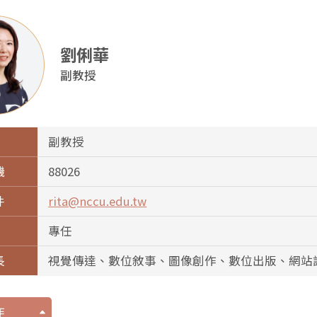
劉俐華
副教授
副教授
機
88026
件
rita@nccu.edu.tw
專任
長
視覺傳達、數位敘事、圖像創作、數位出版、網站
作