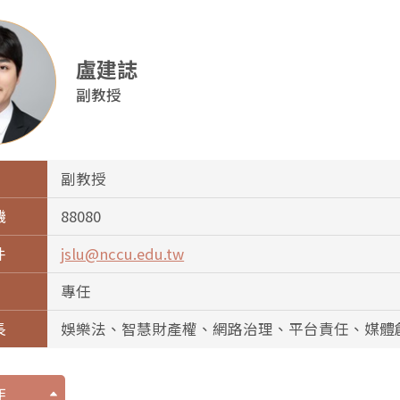
盧建誌
副教授
副教授
機
88080
件
jslu@nccu.edu.tw
專任
長
娛樂法、智慧財產權、網路治理、平台責任、媒體
作