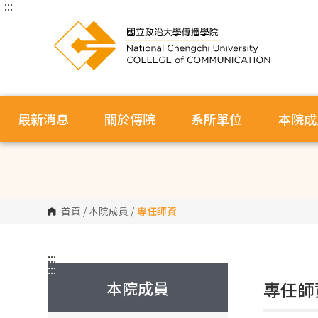
:::
跳
到
主
要
內
容
區
塊
最新消息
關於傳院
系所單位
本院成
首頁
/
本院成員
/
專任師資
:::
:::
本院成員
專任師