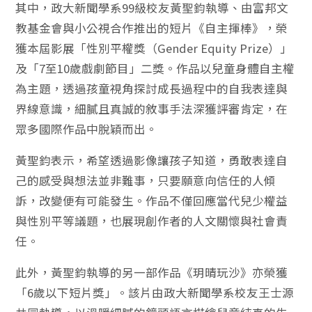
其中，政大新聞學系99級校友黃聖鈞執導、由富邦文
教基金會與小公視合作推出的短片《自主揮棒》，榮
獲本屆影展「性別平權獎（Gender Equity Prize）」
及「7至10歲戲劇節目」二獎。作品以兒童身體自主權
為主題，透過孩童視角探討成長過程中的自我表達與
界線意識，細膩且真誠的敘事手法深獲評審肯定，在
眾多國際作品中脫穎而出。
黃聖鈞表示，希望透過影像讓孩子知道，勇敢表達自
己的感受與想法並非難事，只要願意向信任的人傾
訴，改變便有可能發生。作品不僅回應當代兒少權益
與性別平等議題，也展現創作者的人文關懷與社會責
任。
此外，黃聖鈞執導的另一部作品《玥晴玩沙》亦榮獲
「6歲以下短片獎」。該片由政大新聞學系校友王士源