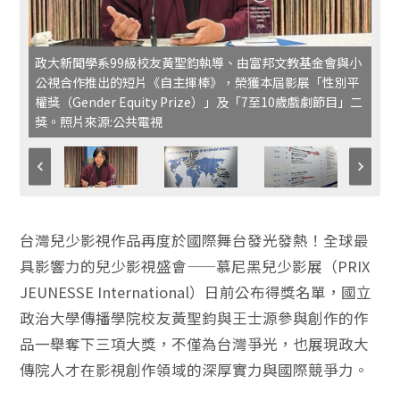
政大新聞學系99級校友黃聖鈞執導、由富邦文教基金會與小
公視合作推出的短片《自主揮棒》，榮獲本屆影展「性別平
權獎（Gender Equity Prize）」及「7至10歲戲劇節目」二
獎。照片來源:公共電視
台灣兒少影視作品再度於國際舞台發光發熱！全球最
具影響力的兒少影視盛會——慕尼黑兒少影展（PRIX
JEUNESSE International）日前公布得獎名單，國立
政治大學傳播學院校友黃聖鈞與王士源參與創作的作
品一舉奪下三項大獎，不僅為台灣爭光，也展現政大
傳院人才在影視創作領域的深厚實力與國際競爭力。