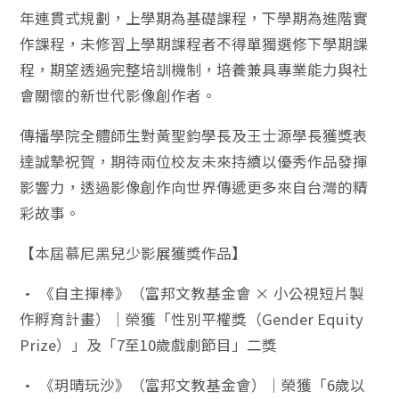
年連貫式規劃，上學期為基礎課程，下學期為進階實
作課程，未修習上學期課程者不得單獨選修下學期課
程，期望透過完整培訓機制，培養兼具專業能力與社
會關懷的新世代影像創作者。
傳播學院全體師生對黃聖鈞學長及王士源學長獲獎表
達誠摯祝賀，期待兩位校友未來持續以優秀作品發揮
影響力，透過影像創作向世界傳遞更多來自台灣的精
彩故事。
【本屆慕尼黑兒少影展獲獎作品】
• 《自主揮棒》（富邦文教基金會 × 小公視短片製
作孵育計畫）｜榮獲「性別平權獎（Gender Equity
Prize）」及「7至10歲戲劇節目」二獎
• 《玥晴玩沙》（富邦文教基金會）｜榮獲「6歲以