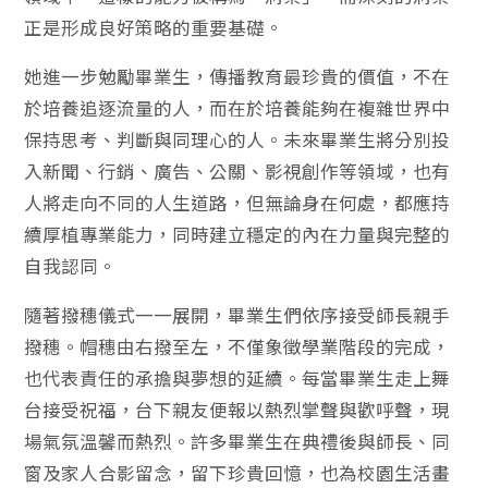
正是形成良好策略的重要基礎。
她進一步勉勵畢業生，傳播教育最珍貴的價值，
不在
於培養追逐流量的人，而在於培養能夠在複雜世界中
保持思考、
判斷與同理心的人。未來畢業生將分別投
入新聞、行銷、廣告、
公關、影視創作等領域，也有
人將走向不同的人生道路，
但無論身在何處，都應持
續厚植專業能力，
同時建立穩定的內在力量與完整的
自我認同。
隨著撥穗儀式一一展開，畢業生們依序接受師長親手
撥穗。
帽穗由右撥至左，不僅象徵學業階段的完成，
也代表責任的承擔與夢想的延續。每當畢業生走上舞
台接受祝福，
台下親友便報以熱烈掌聲與歡呼聲，現
場氣氛溫馨而熱烈。
許多畢業生在典禮後與師長、同
窗及家人合影留念，留下珍貴回憶，
也為校園生活畫