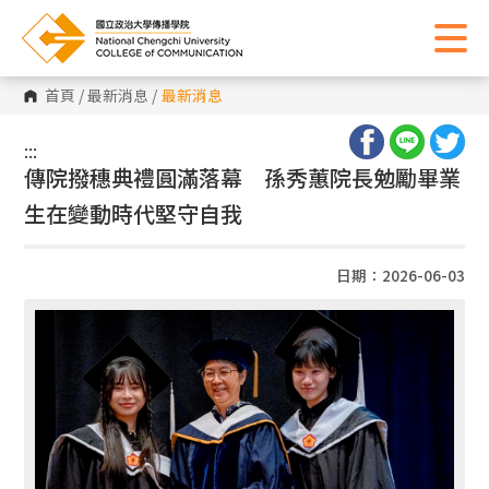
首頁
/
最新消息
/
最新消息
:::
:::
傳院撥穗典禮圓滿落幕 孫秀蕙院長勉勵畢業
生在變動時代堅守自我
日期：2026-06-03