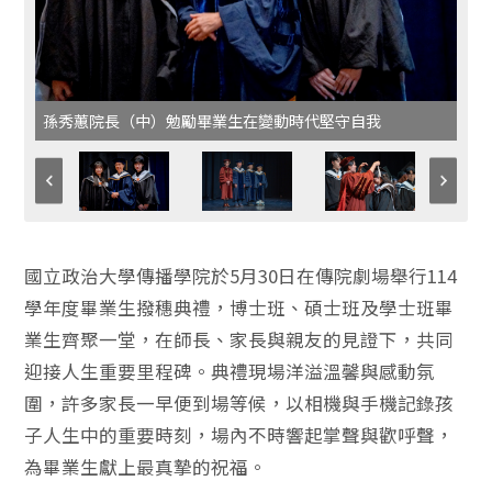
孫秀蕙院長（中）勉勵畢業生在變動時代堅守自我
國立政治大學傳播學院於5月30日在傳院劇場舉行114
學年度畢
業生撥穗典禮，博士班、碩士班及學士班畢
業生齊聚一堂，在師長、
家長與親友的見證下，共同
迎接人生重要里程碑。
典禮現場洋溢溫馨與感動氛
圍，許多家長一早便到場等候，
以相機與手機記錄孩
子人生中的重要時刻，
場內不時響起掌聲與歡呼聲，
為畢業生獻上最真摯的祝福。