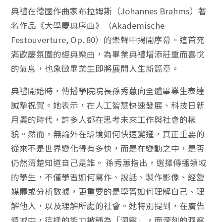
典禮在德國作曲家布拉姆斯（Johannes Brahms）著
名作品《大學慶典序曲》（Akademisch
e
Festouvertüre, Op. 80）的樂聲中揭開序幕。這首充
滿歡慶氛圍的經典樂曲，
為畢業典禮增添莊重而喜悅
的氣息，
也象徵畢業生即將展開人生新篇章。
典禮開始時，傳播學院院長孫秀蕙向全體畢業生表達
誠摯祝賀。
她表示，在人工智慧快速發展、科技日新
月異的時代，
許多人都在思考未來工作與社會的樣
貌。然而，
無論外在環境如何快速變遷，
真正重要的
從來不是世界變化得有多快，而是在變動之中，
是否
仍然清楚知道自己是誰。 孫秀蕙指出，選擇傳播領域
的學生，不僅學習如何寫作、說話、
製作影像、經營
媒體或分析數據，更重要的是學習如何理解自己、
理
解他人，以及理解所處的社會。她特別提到，在廣告
領域中，
這樣的能力被稱為「洞察」，
而深刻的洞察