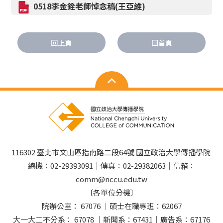
0518李金銓老師悼念稿(王亞維)
回上頁
回首頁
116302 臺北市文山區指南路二段64號 國立政治大學傳播學院
總機：02-29393091｜傳真：02-29382063｜信箱：
comm@nccu.edu.tw
〔各單位分機〕
院辦公室： 67076 ｜碩士在職專班：62067
大一大二不分系： 67078 ｜新聞系：67431｜廣告系：67176