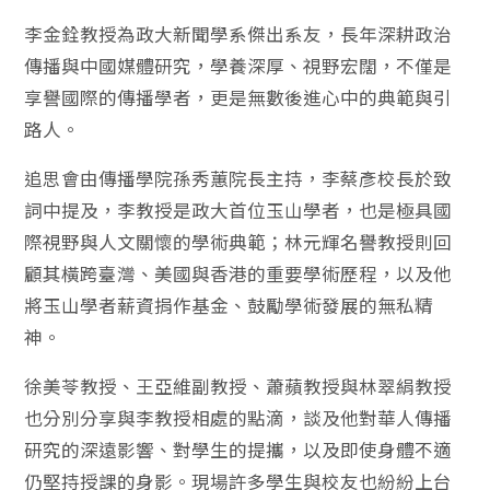
李金銓教授為政大新聞學系傑出系友，長年深耕政治
傳播與中國媒體研究，學養深厚、視野宏闊，不僅是
享譽國際的傳播學者，更是無數後進心中的典範與引
路人。
追思會由傳播學院孫秀蕙院長主持，李蔡彥校長於致
詞中提及，李教授是政大首位玉山學者，也是極具國
際視野與人文關懷的學術典範；林元輝名譽教授則回
顧其橫跨臺灣、美國與香港的重要學術歷程，以及他
將玉山學者薪資捐作基金、鼓勵學術發展的無私精
神。
徐美苓教授、王亞維副教授、蕭蘋教授與林翠絹教授
也分別分享與李教授相處的點滴，談及他對華人傳播
研究的深遠影響、對學生的提攜，以及即使身體不適
仍堅持授課的身影。現場許多學生與校友也紛紛上台