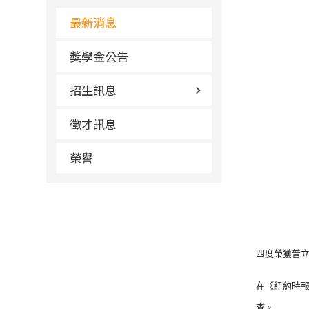
最新消息
獎學金公告
招生訊息
徵才訊息
榮譽
四度榮獲普
在《紐約時
查。