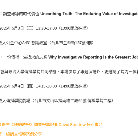
：調查報導的時代價值
Unearthing Truth: The Enduring Value of Investiga
2026
6
3
13:30-17:00
13:00
年
月
日（三）
（
開放進場）
A431
187
4
政大公企中心
會議教室（台北市金華街
號
樓）
，一份值得一生追求的志業
Why Investigative Reporting Is the Greatest Jo
金會與政治大學傳播學院共同舉辦，
本場次除了專題演講外，更邀請了院內三位
2026
6
4
14:15-16:00
14:00
年
月
日（四）
（
開放進場）
64
政大傳播學院劇場（台北市文山區指南路二段
號
傳播學院二樓）
獎得主《紐約時報》調查報導記者
David Barstow
特別來台
第一線調查報導案例分享