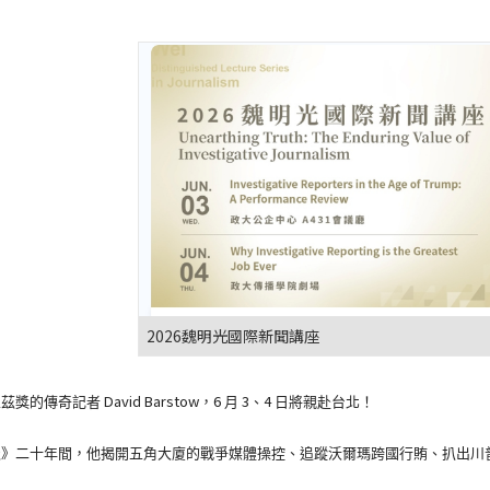
2026魏明光國際新聞講座
David Barstow
6
3
4
立茲獎的傳奇記者
，
月
、
日將親赴台北！
報》二十年間，他揭開五角大廈的戰爭媒體操控、
追蹤沃爾瑪跨國行賄、扒出川