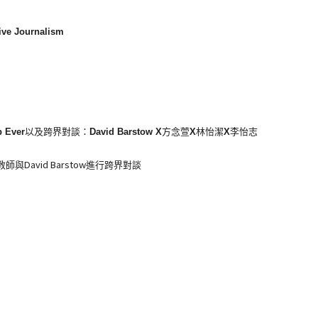
tive Journalism
b Ever
以及跨界對談：
David Barstow X
方念萱
X
林怡潔
X
李怡志
David Barstow
教師與
進行跨界對談