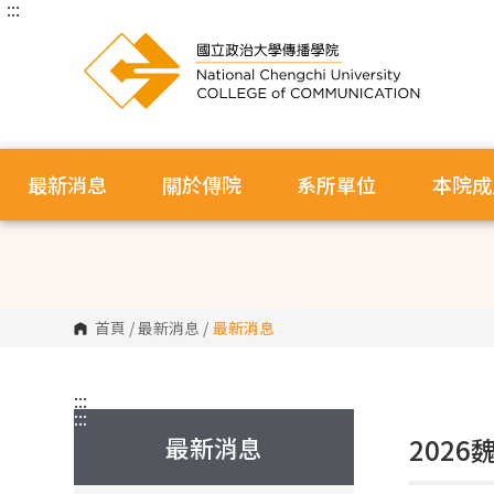
:::
跳
到
主
要
內
容
區
塊
最新消息
關於傳院
系所單位
本院成
首頁
/
最新消息
/
最新消息
:::
:::
最新消息
202