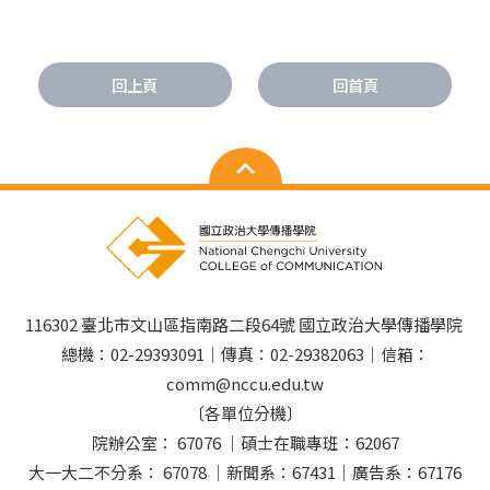
回上頁
回首頁
116302 臺北市文山區指南路二段64號 國立政治大學傳播學院
總機：02-29393091｜傳真：02-29382063｜信箱：
comm@nccu.edu.tw
〔各單位分機〕
院辦公室： 67076 ｜碩士在職專班：62067
大一大二不分系： 67078 ｜新聞系：67431｜廣告系：67176