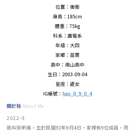
位置：後衛
身高：
185cm
體重：
75kg
科系：廣電系
年級：大四
家鄉：苗栗
高中：南山高中
生日：
2003-09-04
星座：處女
IG
帳號：
hao_0_9_0_4
關於我
About Me
2022-9
我叫宋昕澔，生於民國
92
年
9
月
4
日。家裡有
9
位成員，而