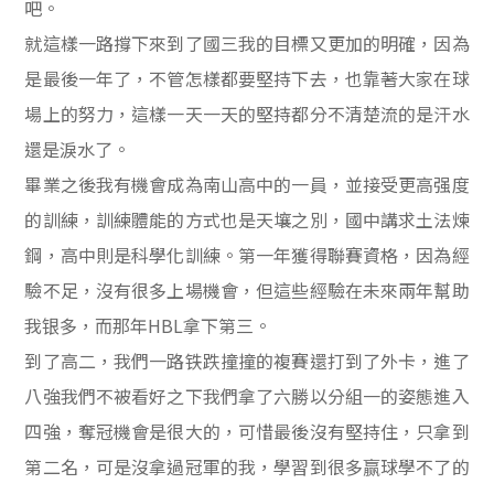
吧。
就這樣一路撐下來到了國三我的目標又更加的明確，因為
是最後一年了，不管怎樣都要堅持下去，也靠著大家在球
場上的努力，這樣一天一天的堅持都分不清楚流的是汗水
還是淚水了。
畢業之後我有機會成為南山高中的一員，並接受更高强度
的訓練，訓練體能的方式也是天壤之別，國中講求土法煉
鋼，高中則是科學化訓練。第一年獲得聯賽資格，因為經
驗不足，沒有很多上場機會，但這些經驗在未來兩年幫助
我银多，而那年
HBL
拿下第三。
到了高二，我們一路铁跌撞撞的複賽還打到了外卡，進了
八強我們不被看好之下我們拿了六勝以分組一的姿態進入
四強，奪冠機會是很大的，可惜最後沒有堅持住，只拿到
第二名，可是沒拿過冠軍的我，學習到很多赢球學不了的